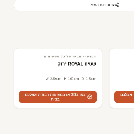
שתפו את המוצר
3D · AR
הפרסי - הבית של כל השטיחים
הפרסי - הבית של כל השטיחים
שטיח ROYAL ירוק
W: 230cm · H: 160cm · D: 1.5cm
דה אצלכם
צפו ב3D או במציאות רבודה אצלכם
בבית