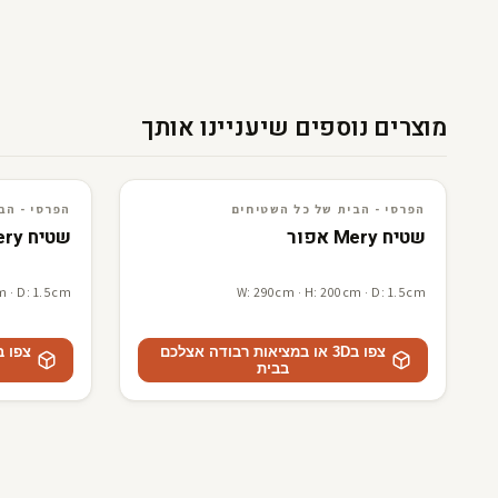
מוצרים נוספים שיעניינו אותך
3D · AR
הפרסי - הבית של כל השטיחים
3D · AR
הפרסי - הבית של כל השטיח
הפרסי - הבית של כל השטיחים
הפרסי - הב
שטיח Mery אפור
שטיח Mery בז
m · D: 1.5cm
W: 290cm · H: 200cm · D: 1.5cm
צפו ב3D או במציאות רבודה אצלכם
בבית