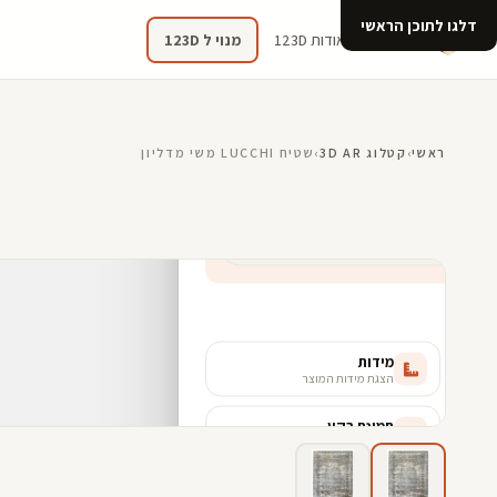
דלגו לתוכן הראשי
קטלוג
אודות 123D
מנוי ל 123D
ראשי
›
קטלוג 3D AR
›
שטיח LUCCHI משי מדליון