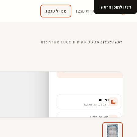
דלגו לתוכן הראשי
קטלוג
אודות 123D
מנוי ל 123D
ראשי
›
קטלוג 3D AR
›
שטיח LUCCHI משי תכלת