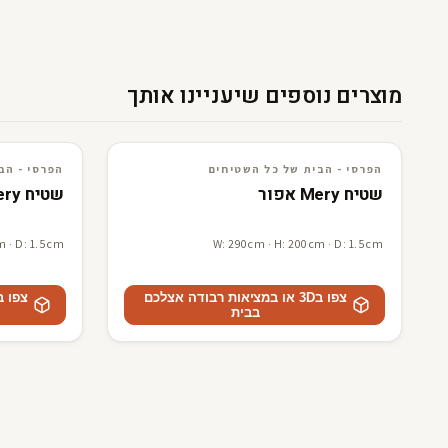
מוצרים נוספים שיעניינו אותך
3D · AR
הפרסי - הבית של כל השטיחים
3D · AR
הפרסי - הבית של כל השטיח
הפרסי - הבית של כל השטיחים
הפרסי - הב
שטיח Mery אפור
שטיח Mery בז
m · D: 1.5cm
W: 290cm · H: 200cm · D: 1.5cm
צפו ב3D או במציאות רבודה אצלכם
בבית