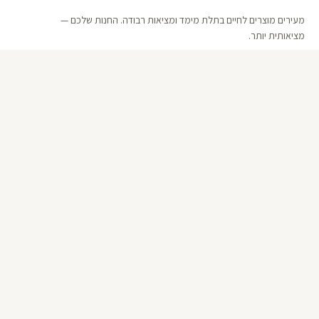
מעירים מוצרים לחיים בתלת מימד ומציאות רבודה. החנות שלכם —
מציאותית יותר.
קישורים
אודות 123D
שאלות ותשובות
קטלוג
מדיניות פרטיות
תנאי שימוש
יצירת קשר
050-279-9970
WhatsApp ·
050-279-9970
info@123d.co.il
© 2026 123D · כל הזכויות שמורות ·
בנייה ועיצוב 123D