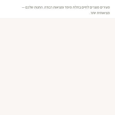
מעירים מוצרים לחיים בתלת מימד ומציאות רבודה. החנות שלכם —
מציאותית יותר.
קישורים
אודות 123D
שאלות ותשובות
קטלוג
מדיניות פרטיות
תנאי שימוש
יצירת קשר
050-279-9970
WhatsApp ·
050-279-9970
info@123d.co.il
© 2026 123D · כל הזכויות שמורות ·
בנייה ועיצוב 123D