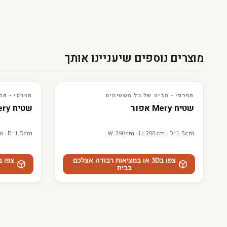
מוצרים נוספים שיעניינו אותך
3D · AR
הפרסי - הבית של כל השטיחים
3D · AR
הפרסי - הבית של כל השטיח
הפרסי - הבית של כל השטיחים
הפרסי - הב
שטיח Mery אפור
שטיח Mery בז
m · D: 1.5cm
W: 290cm · H: 200cm · D: 1.5cm
צפו ב3D או במציאות רבודה אצלכם
בבית