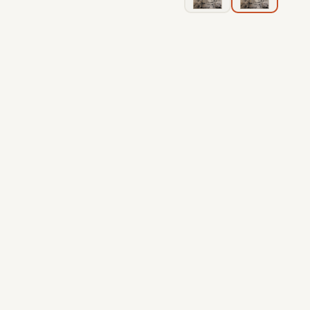
קדמי
160*230 ס"מ - L