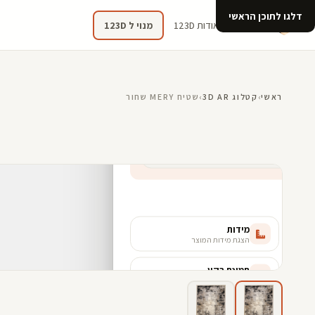
דלגו לתוכן הראשי
קטלוג
אודות 123D
מנוי ל 123D
ראשי
›
קטלוג 3D AR
›
שטיח MERY שחור