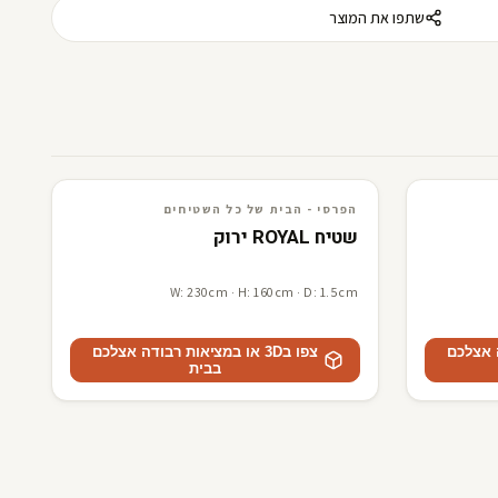
שתפו את המוצר
3D · AR
הפרסי - הבית של כל השטיחים
הפרסי - הבית של כל השטיחים
שטיח ROYAL ירוק
W: 230cm · H: 160cm · D: 1.5cm
דה אצלכם
צפו ב3D או במציאות רבודה אצלכם
בבית