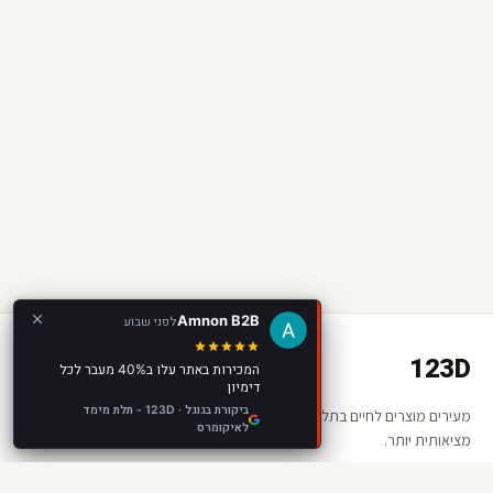
Amnon B2B
לפני שבוע
123D
המכירות באתר עלו ב40% מעבר לכל
דימיון
ביקורת בגוגל · 123D - תלת מימד
מעירים מוצרים לחיים בתלת מימד ומציאות רבודה. החנות שלכם —
לאיקומרס
מציאותית יותר.