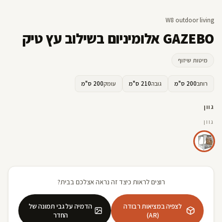
W8 outdoor living
GAZEBO אלומיניום בשילוב עץ טיק
מיטות שיזוף
רוחב
200 ס"מ
גובה
210 ס"מ
עומק
200 ס"מ
גוון
גוון
רוצים לראות כיצד זה נראה אצלכם בבית?
לצפיה במציאות רבודה
הדמיה על גבי תמונה של
(AR)
החדר