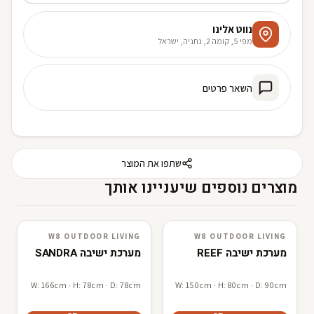
נווט אלינו
מפי 5, קומה 2, נתניה, ישראל
השאר פרטים
שתפו את המוצר
מוצרים נוספים שיעניינו אותך
W8 OUTDOOR LIVING
W8 OUTDOOR LIVING
W8 outdoor living
3D · AR
W8 outdoor living
3D · AR
מערכת ישיבה REEF
מערכת ישיבה SANDRA
W: 166cm · H: 78cm · D: 78cm
W: 150cm · H: 80cm · D: 90cm