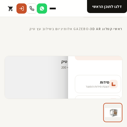
דלגו לתוכן הראשי
קטלוג
ראשי
›
קטלוג 3D AR
›
GAZEBO אלומיניום בשילוב עץ טיק
אודות 123D
מנוי ל 123D
קדמי